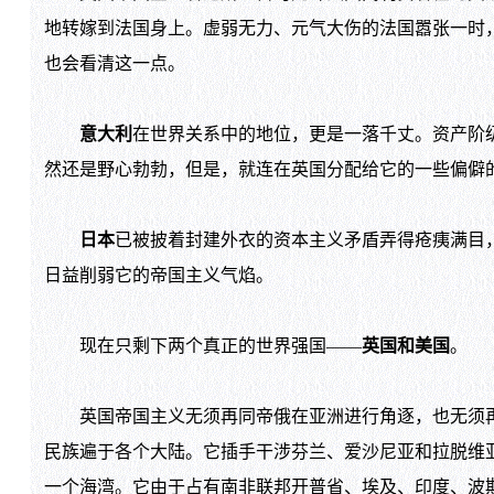
地转嫁到法国身上。虚弱无力、元气大伤的法国嚣张一时
也会看清这一点。
意大利
在世界关系中的地位，更是一落千丈。资产阶
然还是野心勃勃，但是，就连在英国分配给它的一些偏僻
日本
已被披着封建外衣的资本主义矛盾弄得疮痍满目
日益削弱它的帝国主义气焰。
现在只剩下两个真正的世界强国——
英国和美国
。
英国帝国主义无须再同帝俄在亚洲进行角逐，也无须再
民族遍于各个大陆。它插手干涉芬兰、爱沙尼亚和拉脱维
一个海湾。它由于占有南非联邦开普省、埃及、印度、波