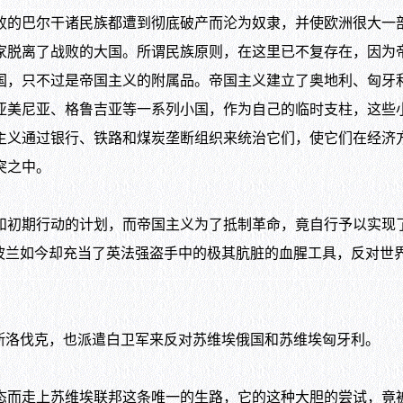
的巴尔干诸民族都遭到彻底破产而沦为奴隶，并使欧洲很大一
家脱离了战败的大国。所谓民族原则，在这里已不复存在，因为
国，只不过是帝国主义的附属品。帝国主义建立了奥地利、匈牙
亚美尼亚、格鲁吉亚等一系列小国，作为自己的临时支柱，这些
主义通过银行、铁路和煤炭垄断组织来统治它们，使它们在经济
突之中。
期行动的计划，而帝国主义为了抵制革命，竟自行予以实现了
波兰如今却充当了英法强盗手中的极其肮脏的血腥工具，反对世
洛伐克，也派遣白卫军来反对苏维埃俄国和苏维埃匈牙利。
而走上苏维埃联邦这条唯一的生路，它的这种大胆的尝试，竟