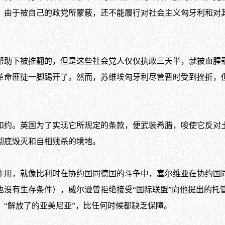
，由于被自己的政党所蒙蔽，还不能履行对社会主义匈牙利和对
助下被推翻的，但是这些社会党人仅仅执政三天半，就被血腥
革命匪徒一脚踢开了。然而，苏维埃匈牙利尽管暂时受到挫折，
约。英国为了实现它所规定的条款，便武装希腊，唆使它反对
彻底毁灭和自相残杀的境地。
作用，就像比利时在协约国同德国的斗争中，塞尔维亚在协约国
没有生存条件），威尔逊曾拒绝接受“国际联盟”向他提出的托
“解放了的亚美尼亚”，比任何时候都缺乏保障。