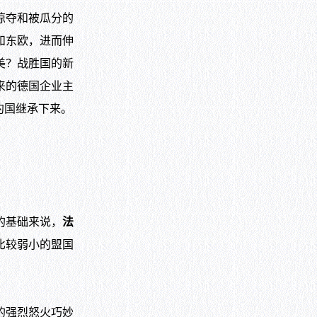
掠夺和被瓜分的
和东欧，进而伸
美？战胜国的新
来的德国企业主
约国继承下来。
的基础来说，
法
比较弱小的盟国
的强烈怒火巧妙