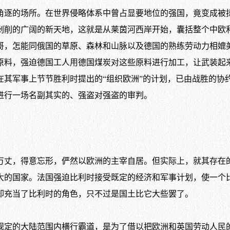
角逐的场所。在世界侵略体系中曾占显要地位的强国，竟变成被
剥削的广阔的新天地，这就是从莱茵河西岸开始，囊括整个中欧
哥，怎能同俄国的草原、森林和山脉以及德国的熟练劳动力相媲
原料，强迫德国工人用德国煤炭对这些原料进行加工，让武装起
其军事上节节胜利时提出的“组织欧洲”的计划，已由战胜的协
进行一场名副其实的、强盗对强盗的审判。
丈，得意忘形，俨然以欧洲的主宰自居。但实际上，就其存在
大的国家。法国强迫比利时接受既定的经济和军事计划，使一个
却充当了比利时的角色，只不过是国土比它大些罢了。
定的大陆范围内横行霸道，是为了借以把欧洲和英国劳动人民