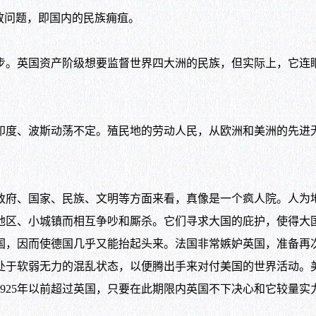
放问题，即国内的民族痈疽。
。英国资产阶级想要监督世界四大洲的民族，但实际上，它连
度、波斯动荡不定。殖民地的劳动人民，从欧洲和美洲的先进
府、国家、民族、文明等方面来看，真像是一个疯人院。人为
地区、小城镇而相互争吵和厮杀。它们寻求大国的庇护，使得大
国，因而使德国几乎又能抬起头来。法国非常嫉妒英国，准备再
处于软弱无力的混乱状态，以便腾出手来对付美国的世界活动。
925年以前超过英国，只要在此期限内英国不下决心和它较量实