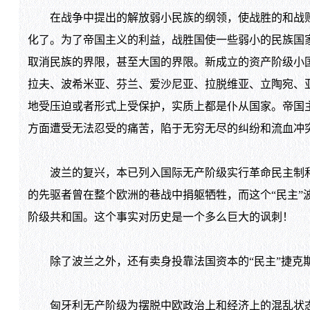
在战争中提出的解放弱小民族的纲领，使战胜的和战败
化了。为了帝国主义的利益，战胜国使一些弱小的民族国
取消民族的界限，甚至大国的界限。新成立的资产阶级小
拉夫、波希米亚、芬兰、爱沙尼亚、拉脱维亚、立陶宛、
地受压迫或者形式上受保护，实质上都是仆从国家。帝国
方面遭受无法忍受的痛苦，陷于无穷无尽的纠纷和流血冲
波兰的复兴，本已列入国际无产阶级实行革命民主制和初
的先驱者曾在整个欧洲的巷战中捐躯牺牲，而这个“民主”
阶级共和国。这个事实对历史是一个多么巨大的讽刺！
除了波兰之外，还有卖身投靠法国资本的“民主”捷克斯
匈牙利无产阶级为摆脱中欧政治上和经济上的混乱状态