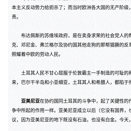
本主义反动势力给扼杀了；而当时欧洲各大国的无产阶级
责。
布达佩斯的苏维埃政府，是在卖身求荣的社会党人的帮
克、邓尼金、弗兰格尔及协约国其他走狗的那帮猖獗的反
照耀着中欧的劳动人民。
土耳其人民不甘心屈服于伦敦霸主一手制造的可耻的和
来，巴尔干半岛和小亚细亚，土耳其人和希腊人，都陷于
亚美尼亚
在协约国同土耳其的斗争中，起了关键性的
争中所起的作用一样。亚美尼亚成立以后（它没有国界，也
议，因为亚美尼亚的地下既没有石油，也没有白金。今天，