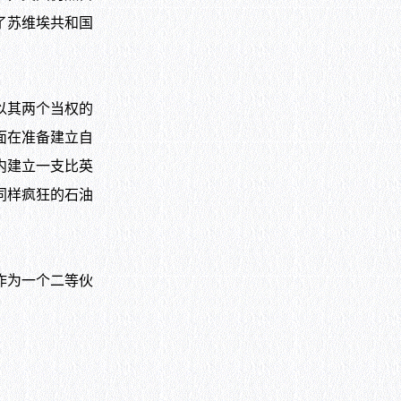
了苏维埃共和国
以其两个当权的
面在准备建立自
内建立一支比英
同样疯狂的石油
作为一个二等伙