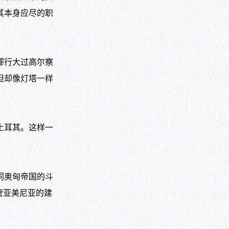
其本身应尽的职
罪行大过高尔察
但却像灯塔一样
土耳其。这样一
同奥匈帝国的斗
管亚美尼亚的建