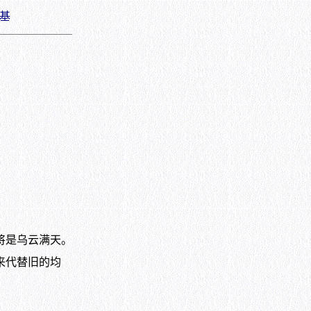
基
将是乌云满天。
来代替旧的均