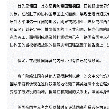
首先是
俄国
，其次是
奥匈帝国和德国
，已被赶出世界
对象。在战胜了的协约国帝国主义面前，展现出进行殖民
展到太平洋这一辽阔的地区。刚果或叙利亚、埃及或墨西
的殖民计划必定是：推翻俄国的工人共和国，掠夺俄国的
充当监工，而把制成品及其利润据为己有。德国帝国主义在
协约国的当权者把战败的德意志帝国强盗置于被告席上，
但足，在战胜国阵营的内部，也有自己的战败国。
资产阶级法国在替他人赢得胜利以后，沙文主义气焰万
国
从来没有像现在这样奴隶般地依赖于英美这两个比它强
变成了被奴役的领地，但是在和英国的关系上，法国本身
英国帝国主义者之所以暂时允许法国高利贷者在为其规