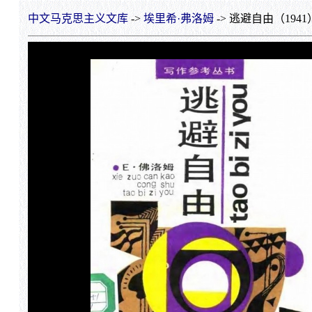
中文马克思主义文库
->
埃里希·弗洛姆
-> 逃避自由（