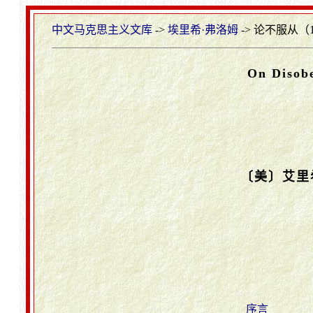
中文马克思主义文库
->
埃里希·弗洛姆
-> 论不服从（1
On Disob
〔美〕艾里希
序言