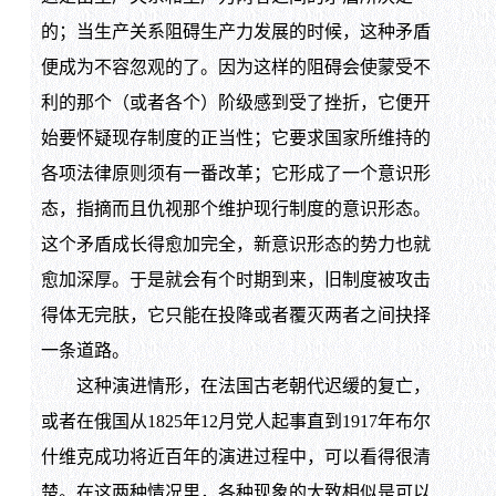
的；当生产关系阻碍生产力发展的时候，这种矛盾
便成为不容忽观的了。因为这样的阻碍会使蒙受不
利的那个（或者各个）阶级感到受了挫折，它便开
始要怀疑现存制度的正当性；它要求国家所维持的
各项法律原则须有一番改革；它形成了一个意识形
态，指摘而且仇视那个维护现行制度的意识形态。
这个矛盾成长得愈加完全，新意识形态的势力也就
愈加深厚。于是就会有个时期到来，旧制度被攻击
得体无完肤，它只能在投降或者覆灭两者之间抉择
一条道路。
这种演进情形，在法国古老朝代迟缓的复亡，
或者在俄国从1825年12月党人起事直到1917年布尔
什维克成功将近百年的演进过程中，可以看得很清
楚。在这两种情况里，各种现象的大致相似是可以