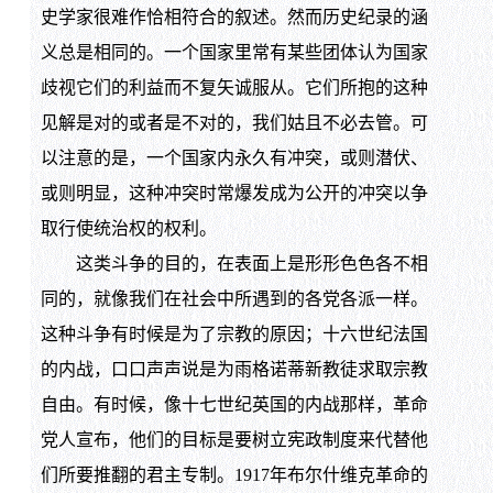
史学家很难作恰相符合的叙述。然而历史纪录的涵
义总是相同的。一个国家里常有某些团体认为国家
歧视它们的利益而不复矢诚服从。它们所抱的这种
见解是对的或者是不对的，我们姑且不必去管。可
以注意的是，一个国家内永久有冲突，或则潜伏、
或则明显，这种冲突时常爆发成为公开的冲突以争
取行使统治权的权利。
这类斗争的目的，在表面上是形形色色各不相
同的，就像我们在社会中所遇到的各党各派一样。
这种斗争有时候是为了宗教的原因；十六世纪法国
的内战，口口声声说是为雨格诺蒂新教徒求取宗教
自由。有时候，像十七世纪英国的内战那样，革命
党人宣布，他们的目标是要树立宪政制度来代替他
们所要推翻的君主专制。1917年布尔什维克革命的