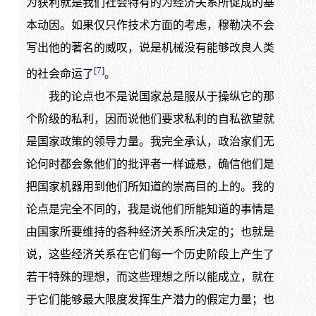
为获利就是我们社会特有的为经济关系所促成的基
本动因。如果仅只作技术方面的考虑，穆勒决不会
写出他的著名的威叹，说是机械没有能够改良人类
[7]
的社会命运了
。
我的论点也不是说国家总是服从于操纵它的那
个阶级的私利，因而说他们要求私利的自私欲望就
是国家政策的领导力量。我完全承认，政治家们无
论何时都会象他们的批评者一样诚悬，确信他们是
把国家机器用到他们所知道的崇高目的上的。我的
论点是完全不同的，我是说他们所能知道的事情是
由国家所要维持的各种经济关系所决定的；也就是
说，这些经济关系在它们每一个历史阶段上产生了
若干特殊的理想，而这些理想之所以能成立，就在
于它们能够最大限度发挥生产潜力的假定力量；也