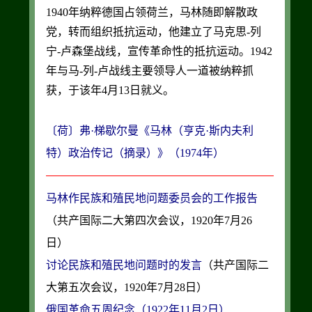
1940年纳粹德国占领荷兰，马林随即解散政
党，转而组织抵抗运动，他建立了马克思-列
宁-卢森堡战线，宣传革命性的抵抗运动。1942
年与马-列-卢战线主要领导人一道被纳粹抓
获，于该年4月13日就义。
〔荷〕弗·梯歇尔曼《马林（亨克·斯内夫利
特）政治传记（摘录）》（1974年）
马林作民族和殖民地问题委员会的工作报告
（共产国际二大第四次会议，1920年7月26
讨论民族和殖民地问题时的发言
（共产国际二
俄国革命五周纪念（1922年11月2日）