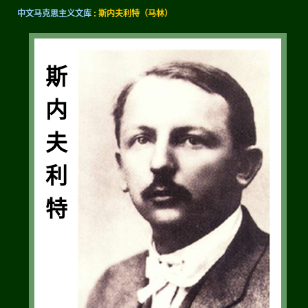
中文马克思主义文库
: 斯内夫利特（马林）
斯
内
夫
利
特