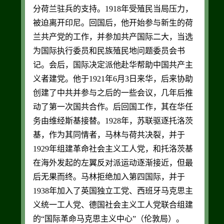
分荷兰驻兵的支持。1918年受殖民当局压力，
被迫离开印尼。回国后，他开始参与新生的荷
兰共产党的工作，并参加共产国际二大，当选
为国际执行委员和民族殖民地问题委员会书
记。会后，国际决定派他赴华帮助中国共产主
义者建党。他于1921年6月3日来华，后来协助
创建了中共并参与之后的一些会议，几年后推
动了第一次国共合作。后回国工作，其在华任
务由维经斯基接替。1928年，苏联驱逐托洛茨
基，作为其同情者，马林与荷共决裂，并于
1929年组建革命社会主义工人党，和托洛茨基
在海外发起的左翼反对派运动逐渐接近，但最
后无果而终。马林拒绝加入第四国际，并于
1938年加入了英国独立工党、西班牙马克思主
义统一工人党、德国社会主义工人党联合组建
的“国际革命马克思主义中心”（伦敦局）。